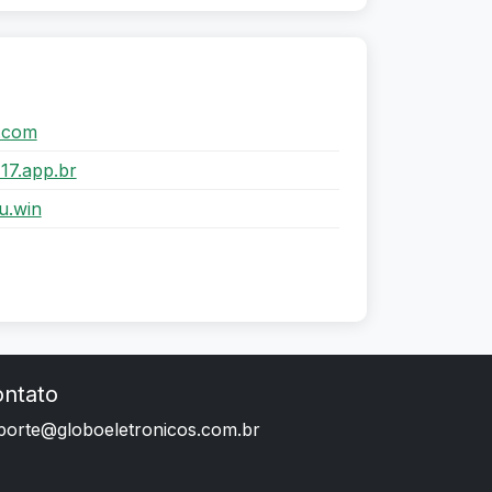
.com
117.app.br
u.win
ntato
porte@globoeletronicos.com.br