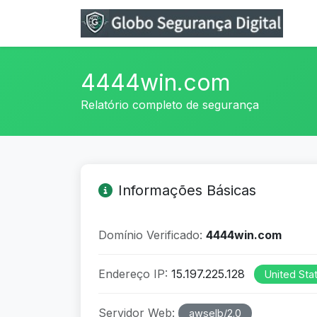
4444win.com
Relatório completo de segurança
Informações Básicas
Domínio Verificado:
4444win.com
Endereço IP:
15.197.225.128
United Sta
Servidor Web:
awselb/2.0