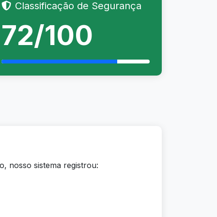
Classificação de Segurança
72/100
o, nosso sistema registrou: