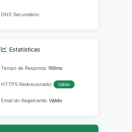
DNS Secundário:
Estatísticas
Tempo de Resposta:
169ms
HTTPS Redirecionado:
Válido
Email do Registrante:
Válido