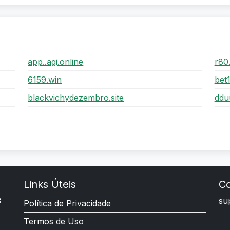
app..agi.online
r80
6159.win
bet
blackvichydezembro.site
ddu
Links Úteis
Co
3
su
Política de Privacidade
Termos de Uso