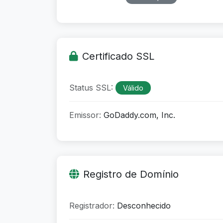
Certificado SSL
Status SSL:
Válido
Emissor:
GoDaddy.com, Inc.
Registro de Domínio
Registrador:
Desconhecido