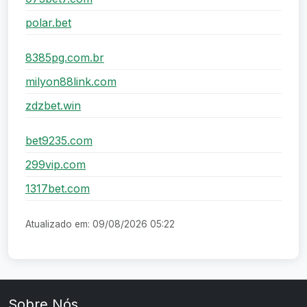
polar.bet
8385pg.com.br
milyon88link.com
zdzbet.win
bet9235.com
299vip.com
1317bet.com
Atualizado em: 09/08/2026 05:22
Sobre Nós