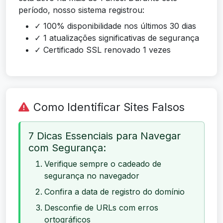
período, nosso sistema registrou:
✓ 100% disponibilidade nos últimos 30 dias
✓ 1 atualizações significativas de segurança
✓ Certificado SSL renovado 1 vezes
Como Identificar Sites Falsos
7 Dicas Essenciais para Navegar
com Segurança:
Verifique sempre o cadeado de
segurança no navegador
Confira a data de registro do domínio
Desconfie de URLs com erros
ortográficos