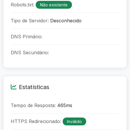
Robots.txt:
Não existente
Tipo de Servidor:
Desconhecido
DNS Primário:
DNS Secundário:
Estatísticas
Tempo de Resposta:
465ms
HTTPS Redirecionado:
Inválido