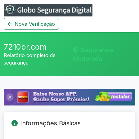
Nova Verificação
7210br.com
Segurança
Relatório completo de
Moderada
segurança
Informações Básicas