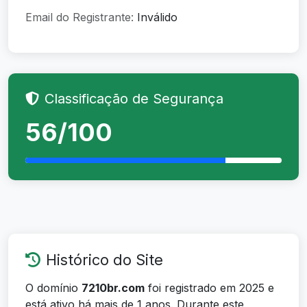
Email do Registrante:
Inválido
Classificação de Segurança
56/100
Histórico do Site
O domínio
7210br.com
foi registrado em 2025 e
está ativo há mais de 1 anos. Durante este