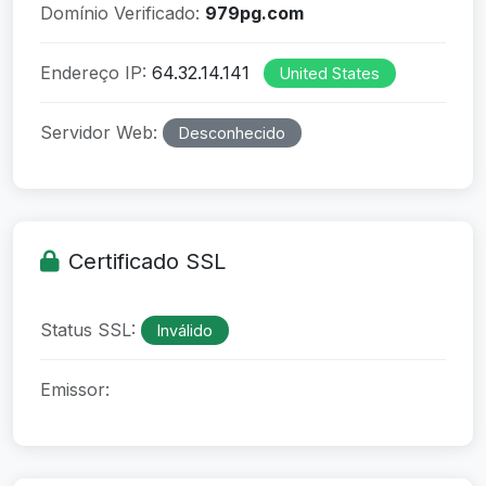
Domínio Verificado:
979pg.com
Endereço IP:
64.32.14.141
United States
Servidor Web:
Desconhecido
Certificado SSL
Status SSL:
Inválido
Emissor: