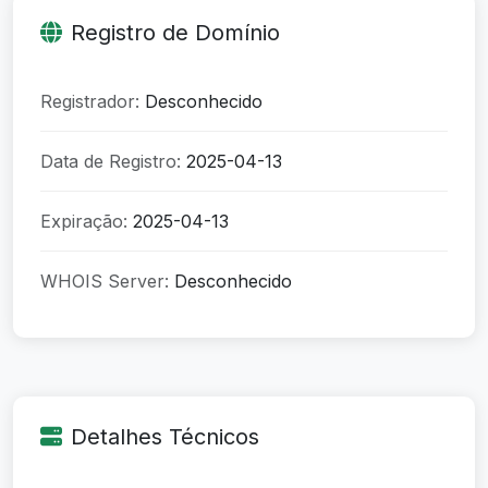
Registro de Domínio
Registrador:
Desconhecido
Data de Registro:
2025-04-13
Expiração:
2025-04-13
WHOIS Server:
Desconhecido
Detalhes Técnicos