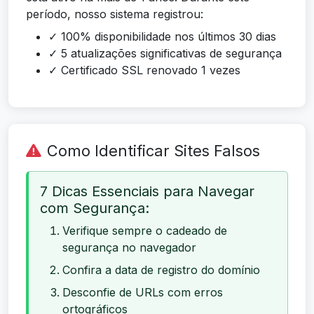
período, nosso sistema registrou:
✓ 100% disponibilidade nos últimos 30 dias
✓ 5 atualizações significativas de segurança
✓ Certificado SSL renovado 1 vezes
Como Identificar Sites Falsos
7 Dicas Essenciais para Navegar
com Segurança:
Verifique sempre o cadeado de
segurança no navegador
Confira a data de registro do domínio
Desconfie de URLs com erros
ortográficos