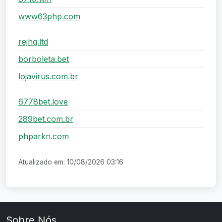
www63php.com
rejhg.ltd
borboleta.bet
lojavirus.com.br
6778bet.love
289bet.com.br
phparkn.com
Atualizado em: 10/08/2026 03:16
Sobre Nós