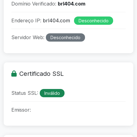
Domínio Verificado:
brl404.com
Endereço IP:
brl404.com
Desconhecido
Servidor Web:
Desconhecido
Certificado SSL
Status SSL:
Inválido
Emissor: