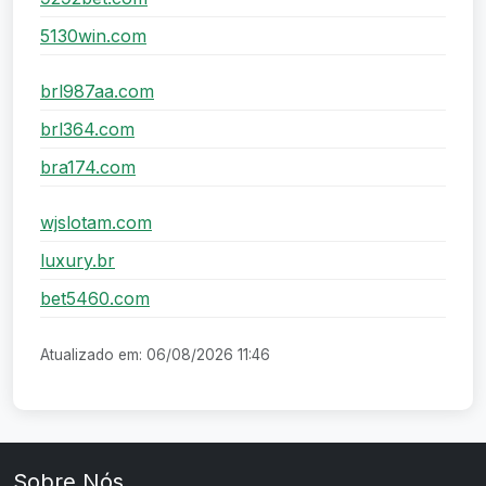
5130win.com
brl987aa.com
brl364.com
bra174.com
wjslotam.com
luxury.br
bet5460.com
Atualizado em: 06/08/2026 11:46
Sobre Nós