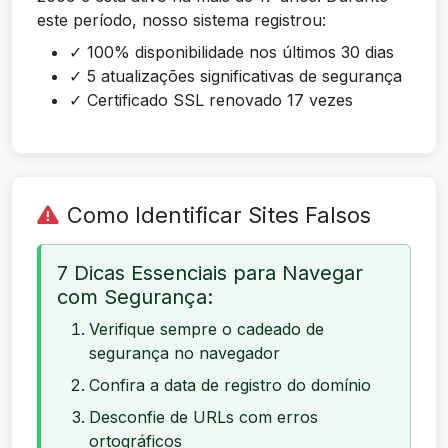
este período, nosso sistema registrou:
✓ 100% disponibilidade nos últimos 30 dias
✓ 5 atualizações significativas de segurança
✓ Certificado SSL renovado 17 vezes
Como Identificar Sites Falsos
7 Dicas Essenciais para Navegar
com Segurança:
Verifique sempre o cadeado de
segurança no navegador
Confira a data de registro do domínio
Desconfie de URLs com erros
ortográficos