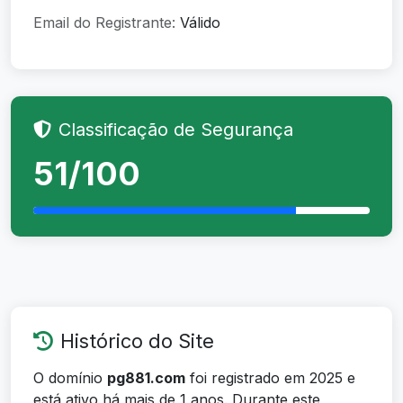
Email do Registrante:
Válido
Classificação de Segurança
51/100
Histórico do Site
O domínio
pg881.com
foi registrado em 2025 e
está ativo há mais de 1 anos. Durante este