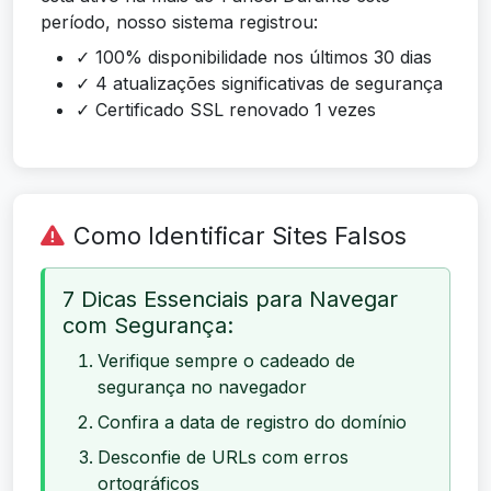
período, nosso sistema registrou:
✓ 100% disponibilidade nos últimos 30 dias
✓ 4 atualizações significativas de segurança
✓ Certificado SSL renovado 1 vezes
Como Identificar Sites Falsos
7 Dicas Essenciais para Navegar
com Segurança:
Verifique sempre o cadeado de
segurança no navegador
Confira a data de registro do domínio
Desconfie de URLs com erros
ortográficos