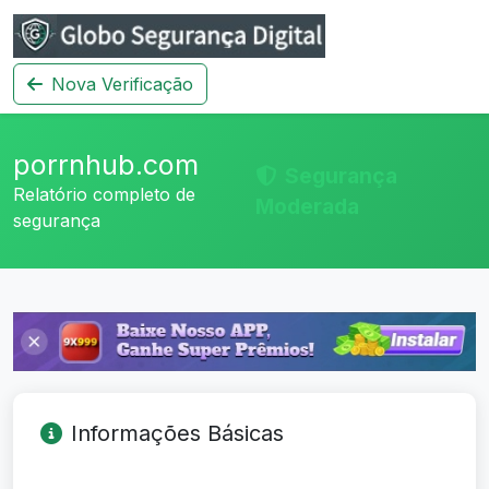
Nova Verificação
porrnhub.com
Segurança
Relatório completo de
Moderada
segurança
Informações Básicas