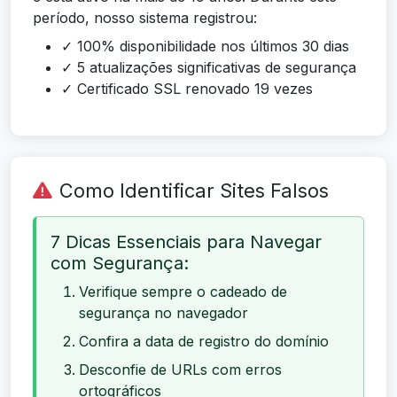
período, nosso sistema registrou:
✓ 100% disponibilidade nos últimos 30 dias
✓ 5 atualizações significativas de segurança
✓ Certificado SSL renovado 19 vezes
Como Identificar Sites Falsos
7 Dicas Essenciais para Navegar
com Segurança:
Verifique sempre o cadeado de
segurança no navegador
Confira a data de registro do domínio
Desconfie de URLs com erros
ortográficos