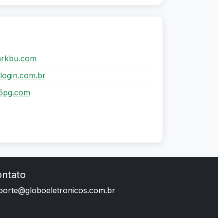
parkbu.com
login.com.br
5pg.com
ntato
porte@globoeletronicos.com.br