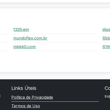
1326.win
jili
mundoflex.com.br
6bb
mkikk0.com
619
Links Úteis
Co
3
su
Política de Privacidade
Termos de Uso