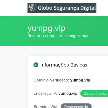
yumpg.vip
Relatório completo de segurança
Informações Básicas
Domínio Verificado:
yumpg.vip
Endereço IP:
yumpg.vip
Desconhecido
Servidor Web:
Desconhecido