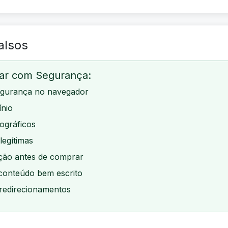
alsos
gar com Segurança:
egurança no navegador
ínio
ográficos
legítimas
ação antes de comprar
 conteúdo bem escrito
 redirecionamentos