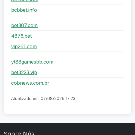
bcbbet.info
bet307.com
4876.bet
vip261.com
yt88gamesbb.com
bet3223.vip
cobnews.com.br
Atualizado em: 07/08/2026 17:23
Sobre Nós