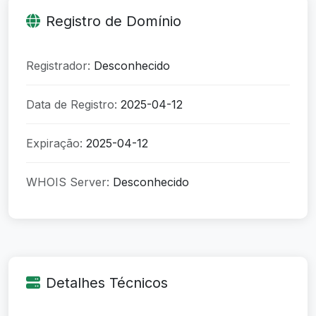
Registro de Domínio
Registrador:
Desconhecido
Data de Registro:
2025-04-12
Expiração:
2025-04-12
WHOIS Server:
Desconhecido
Detalhes Técnicos