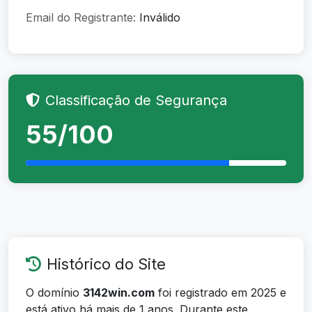
Email do Registrante:
Inválido
Classificação de Segurança
55/100
Histórico do Site
O domínio
3142win.com
foi registrado em 2025 e
está ativo há mais de 1 anos. Durante este