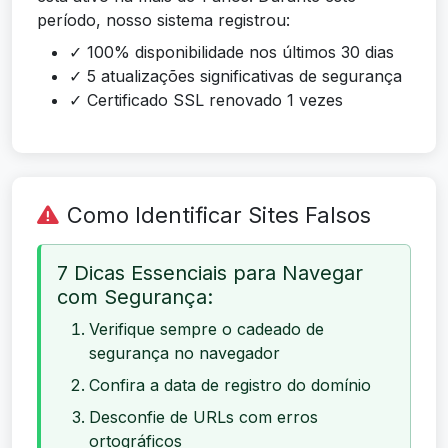
período, nosso sistema registrou:
✓ 100% disponibilidade nos últimos 30 dias
✓ 5 atualizações significativas de segurança
✓ Certificado SSL renovado 1 vezes
Como Identificar Sites Falsos
7 Dicas Essenciais para Navegar
com Segurança:
Verifique sempre o cadeado de
segurança no navegador
Confira a data de registro do domínio
Desconfie de URLs com erros
ortográficos