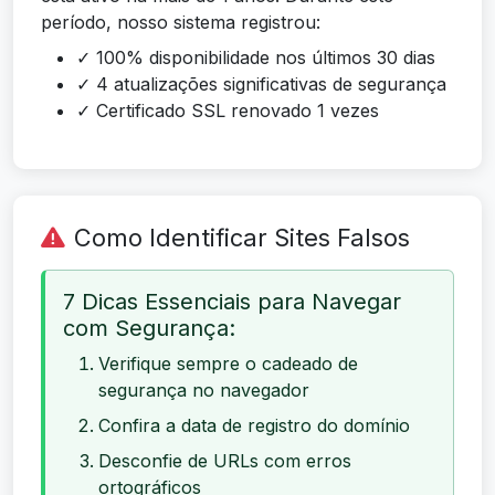
período, nosso sistema registrou:
✓ 100% disponibilidade nos últimos 30 dias
✓ 4 atualizações significativas de segurança
✓ Certificado SSL renovado 1 vezes
Como Identificar Sites Falsos
7 Dicas Essenciais para Navegar
com Segurança:
Verifique sempre o cadeado de
segurança no navegador
Confira a data de registro do domínio
Desconfie de URLs com erros
ortográficos