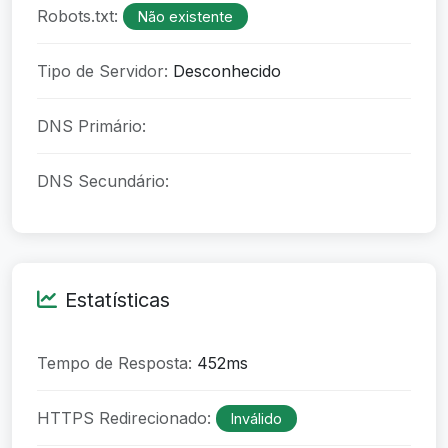
Robots.txt:
Não existente
Tipo de Servidor:
Desconhecido
DNS Primário:
DNS Secundário:
Estatísticas
Tempo de Resposta:
452ms
HTTPS Redirecionado:
Inválido