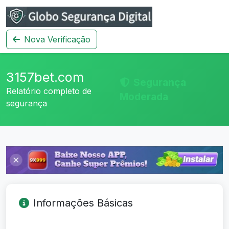
Nova Verificação
3157bet.com
Segurança
Relatório completo de
Moderada
segurança
Informações Básicas