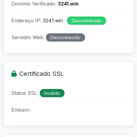
Domínio Verificado:
3241.win
Endereço IP:
3241.win
Desconhecido
Servidor Web:
Desconhecido
Certificado SSL
Status SSL:
Inválido
Emissor: