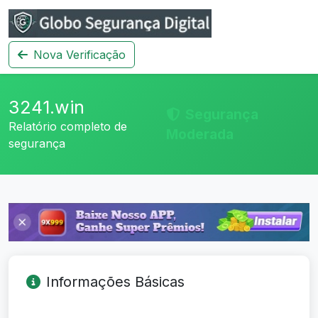
Nova Verificação
3241.win
Segurança
Relatório completo de
Moderada
segurança
Informações Básicas