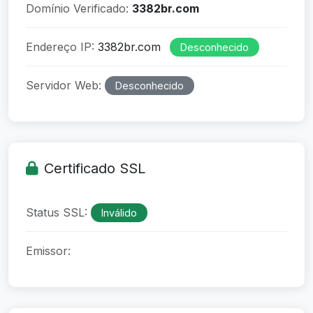
Domínio Verificado:
3382br.com
Endereço IP:
3382br.com
Desconhecido
Servidor Web:
Desconhecido
Certificado SSL
Status SSL:
Inválido
Emissor: