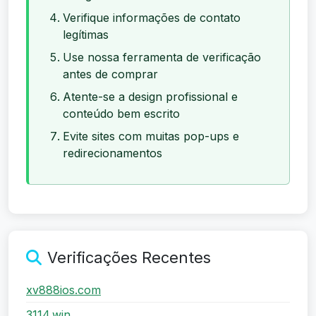
Verifique informações de contato
legítimas
Use nossa ferramenta de verificação
antes de comprar
Atente-se a design profissional e
conteúdo bem escrito
Evite sites com muitas pop-ups e
redirecionamentos
Verificações Recentes
xv888ios.com
3114.win