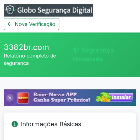
Nova Verificação
3382br.com
Segurança
Relatório completo de
Moderada
segurança
Informações Básicas