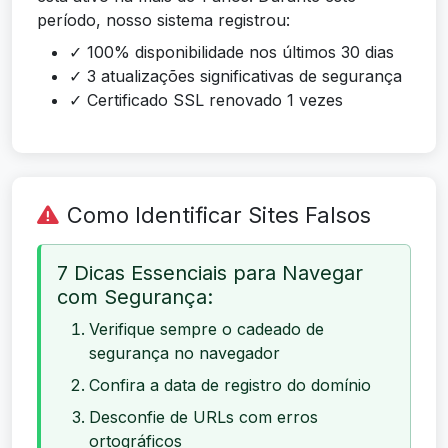
período, nosso sistema registrou:
✓ 100% disponibilidade nos últimos 30 dias
✓ 3 atualizações significativas de segurança
✓ Certificado SSL renovado 1 vezes
Como Identificar Sites Falsos
7 Dicas Essenciais para Navegar
com Segurança:
Verifique sempre o cadeado de
segurança no navegador
Confira a data de registro do domínio
Desconfie de URLs com erros
ortográficos