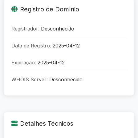
Registro de Domínio
Registrador:
Desconhecido
Data de Registro:
2025-04-12
Expiração:
2025-04-12
WHOIS Server:
Desconhecido
Detalhes Técnicos