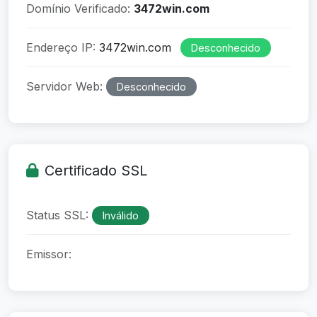
Domínio Verificado:
3472win.com
Endereço IP:
3472win.com
Desconhecido
Servidor Web:
Desconhecido
Certificado SSL
Status SSL:
Inválido
Emissor: