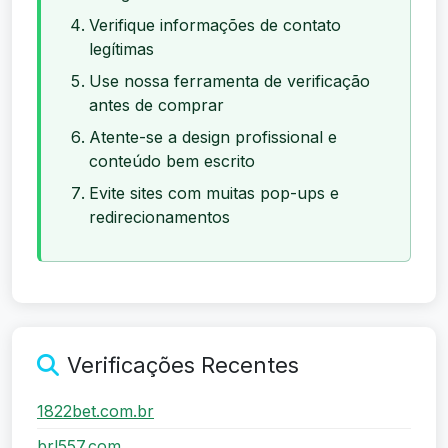
Verifique informações de contato
legítimas
Use nossa ferramenta de verificação
antes de comprar
Atente-se a design profissional e
conteúdo bem escrito
Evite sites com muitas pop-ups e
redirecionamentos
Verificações Recentes
1822bet.com.br
brl557.com