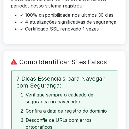
período, nosso sistema registrou:
✓ 100% disponibilidade nos últimos 30 dias
✓ 4 atualizações significativas de segurança
✓ Certificado SSL renovado 1 vezes
Como Identificar Sites Falsos
7 Dicas Essenciais para Navegar
com Segurança:
Verifique sempre o cadeado de
segurança no navegador
Confira a data de registro do domínio
Desconfie de URLs com erros
ortográficos