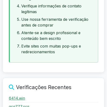
Verifique informações de contato
legítimas
Use nossa ferramenta de verificação
antes de comprar
Atente-se a design profissional e
conteúdo bem escrito
Evite sites com muitas pop-ups e
redirecionamentos
Verificações Recentes
6414.win
gcg777.org