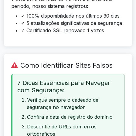
período, nosso sistema registrou:
✓ 100% disponibilidade nos últimos 30 dias
✓ 5 atualizações significativas de segurança
✓ Certificado SSL renovado 1 vezes
Como Identificar Sites Falsos
7 Dicas Essenciais para Navegar
com Segurança:
Verifique sempre o cadeado de
segurança no navegador
Confira a data de registro do domínio
Desconfie de URLs com erros
ortográficos