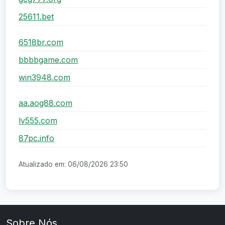
25611.bet
6518br.com
bbbbgame.com
win3948.com
aa.aog88.com
lv555.com
87pc.info
Atualizado em: 06/08/2026 23:50
Sobre Nós