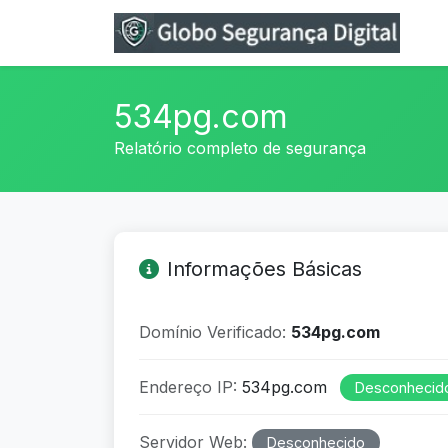
534pg.com
Relatório completo de segurança
Informações Básicas
Domínio Verificado:
534pg.com
Endereço IP:
534pg.com
Desconhecid
Servidor Web:
Desconhecido