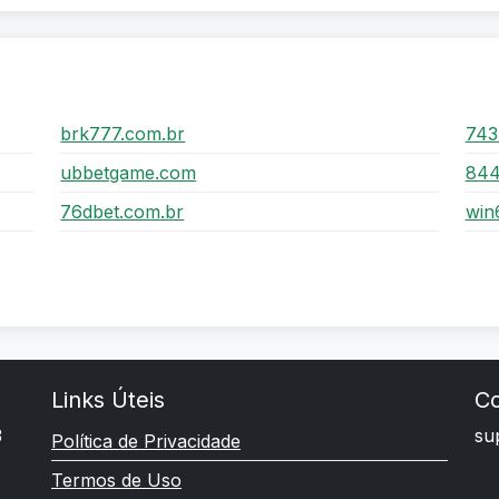
brk777.com.br
743
ubbetgame.com
844
76dbet.com.br
win
Links Úteis
Co
3
su
Política de Privacidade
Termos de Uso