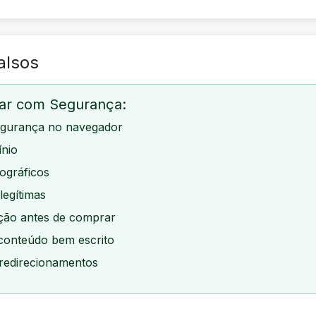
alsos
gar com Segurança:
egurança no navegador
ínio
ográficos
legítimas
ação antes de comprar
 conteúdo bem escrito
 redirecionamentos