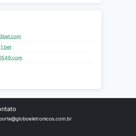
3bet.com
1.bet
6549.com
ntato
porte@globoeletronicos.com.br