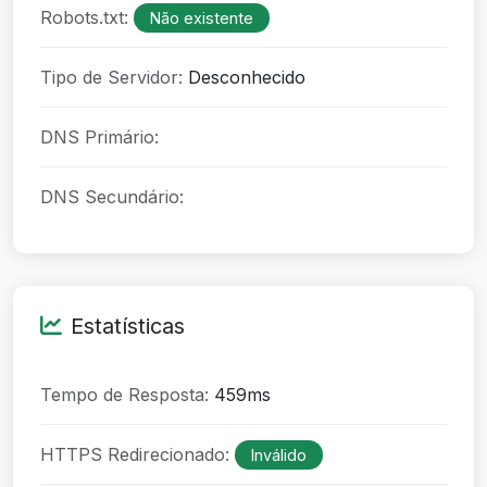
Robots.txt:
Não existente
Tipo de Servidor:
Desconhecido
DNS Primário:
DNS Secundário:
Estatísticas
Tempo de Resposta:
459ms
HTTPS Redirecionado:
Inválido