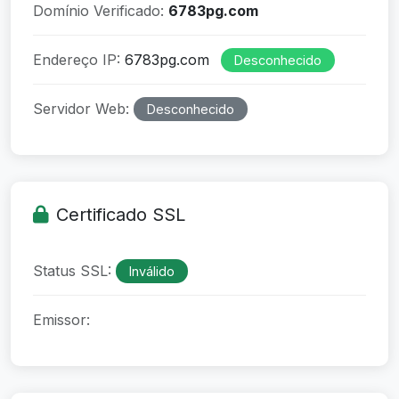
Domínio Verificado:
6783pg.com
Endereço IP:
6783pg.com
Desconhecido
Servidor Web:
Desconhecido
Certificado SSL
Status SSL:
Inválido
Emissor: