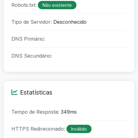
Robots.txt:
Não existente
Tipo de Servidor:
Desconhecido
DNS Primário:
DNS Secundário:
Estatísticas
Tempo de Resposta:
349ms
HTTPS Redirecionado:
Inválido