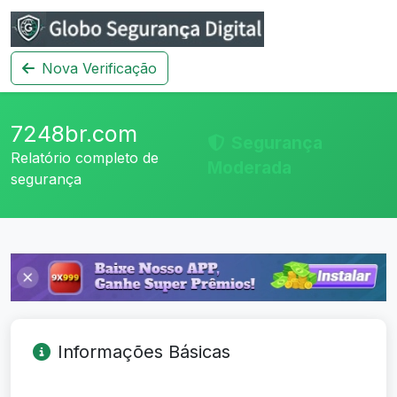
Nova Verificação
7248br.com
Segurança
Relatório completo de
Moderada
segurança
Informações Básicas