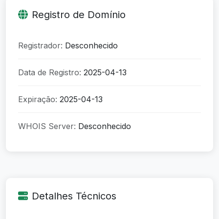
Registro de Domínio
Registrador:
Desconhecido
Data de Registro:
2025-04-13
Expiração:
2025-04-13
WHOIS Server:
Desconhecido
Detalhes Técnicos