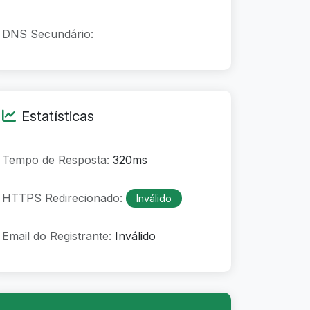
DNS Secundário:
Estatísticas
Tempo de Resposta:
320ms
HTTPS Redirecionado:
Inválido
Email do Registrante:
Inválido