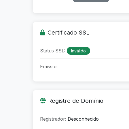
Certificado SSL
Status SSL:
Inválido
Emissor:
Registro de Domínio
Registrador:
Desconhecido