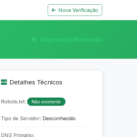
Nova Verificação
Segurança Moderada
Detalhes Técnicos
Robots.txt:
Não existente
Tipo de Servidor:
Desconhecido
DNS Primário: