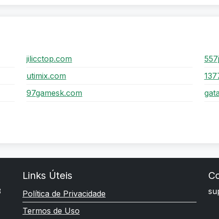
jilicctop.com
557
utimix.com
137
97gamesk.com
gat
Links Úteis
Co
3
su
Política de Privacidade
Termos de Uso