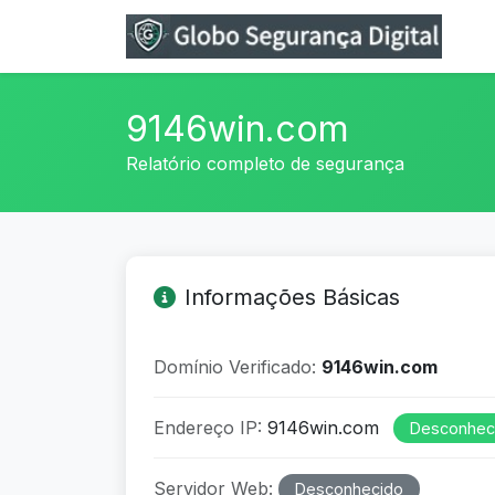
9146win.com
Relatório completo de segurança
Informações Básicas
Domínio Verificado:
9146win.com
Endereço IP:
9146win.com
Desconhec
Servidor Web:
Desconhecido