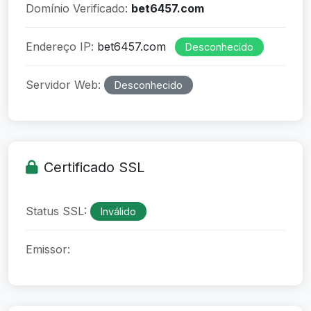
Domínio Verificado:
bet6457.com
Endereço IP:
bet6457.com
Desconhecido
Servidor Web:
Desconhecido
Certificado SSL
Status SSL:
Inválido
Emissor: