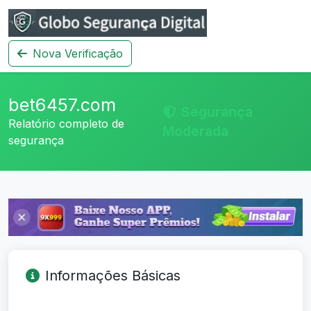
Nova Verificação
bet6457.com
Segurança
Relatório completo de
Moderada
segurança
Informações Básicas