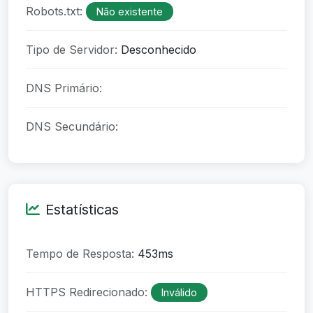
Robots.txt:
Não existente
Tipo de Servidor:
Desconhecido
DNS Primário:
DNS Secundário:
Estatísticas
Tempo de Resposta:
453ms
HTTPS Redirecionado:
Inválido