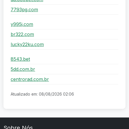
7793pg.com
y995j.com
br322.com
lucky22ku.com
8543.bet
5dd.com.br
centrorad.com.br
Atualizado em: 08/08/2026 02:06
Sobre Nós