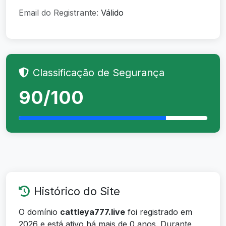
Email do Registrante:
Válido
Classificação de Segurança
90/100
Histórico do Site
O domínio
cattleya777.live
foi registrado em
2026 e está ativo há mais de 0 anos. Durante