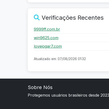
Verificações Recentes
9999ff.com.br
win9625.com
lovejogar7.com
Atualizado em: 07/08/2026 01:32
Sobre Nós
Protegemos usuários brasileiros desde 202