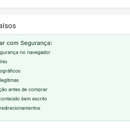
alsos
gar com Segurança:
egurança no navegador
ínio
ográficos
legítimas
ação antes de comprar
 conteúdo bem escrito
 redirecionamentos