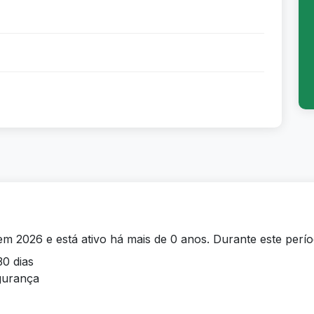
 em 2026 e está ativo há mais de 0 anos. Durante este perío
30 dias
egurança