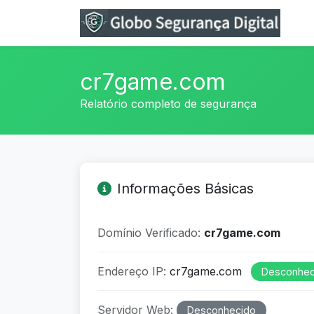
cr7game.com
Relatório completo de segurança
Informações Básicas
Domínio Verificado:
cr7game.com
Endereço IP:
cr7game.com
Desconhec
Servidor Web:
Desconhecido