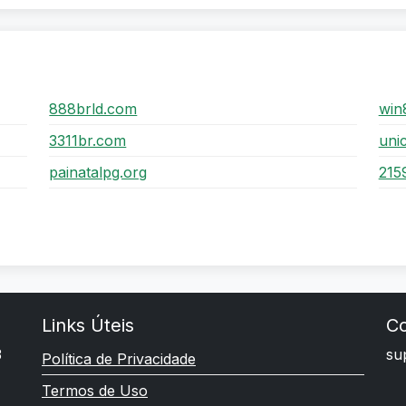
888brld.com
win
3311br.com
uni
painatalpg.org
215
Links Úteis
Co
3
su
Política de Privacidade
Termos de Uso