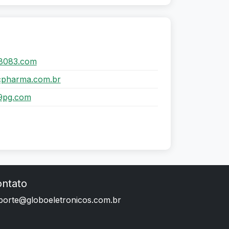
8083.com
cpharma.com.br
9pg.com
ntato
porte@globoeletronicos.com.br