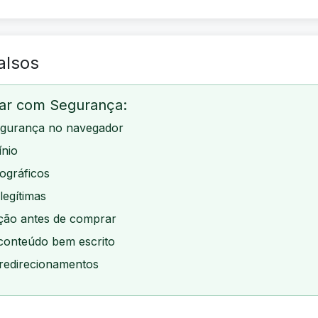
alsos
gar com Segurança:
egurança no navegador
ínio
ográficos
legítimas
ação antes de comprar
 conteúdo bem escrito
 redirecionamentos