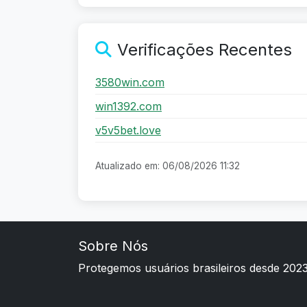
Verificações Recentes
3580win.com
win1392.com
v5v5bet.love
Atualizado em: 06/08/2026 11:32
Sobre Nós
Protegemos usuários brasileiros desde 202