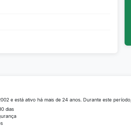
2002 e está ativo há mais de 24 anos. Durante este período,
30 dias
egurança
es