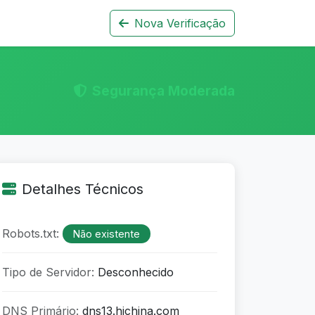
Nova Verificação
Segurança Moderada
Detalhes Técnicos
Robots.txt:
Não existente
Tipo de Servidor:
Desconhecido
DNS Primário:
dns13.hichina.com