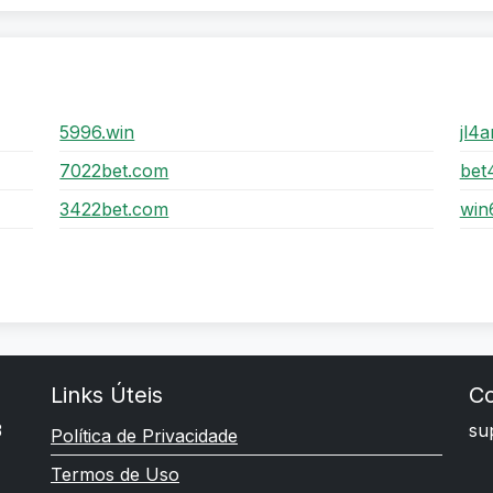
5996.win
jl4
7022bet.com
bet
3422bet.com
win
Links Úteis
Co
3
su
Política de Privacidade
Termos de Uso