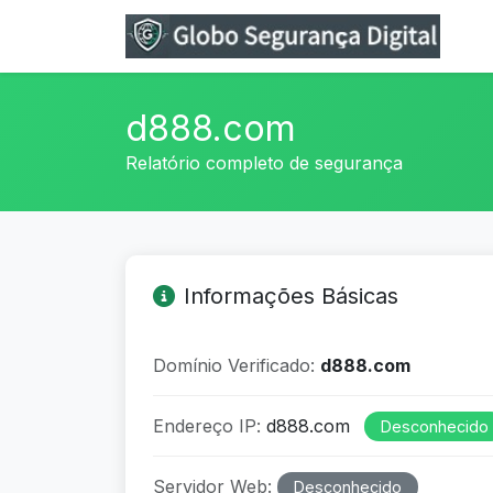
d888.com
Relatório completo de segurança
Informações Básicas
Domínio Verificado:
d888.com
Endereço IP:
d888.com
Desconhecido
Servidor Web:
Desconhecido