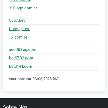
320jogo.com.br
6587.bet
flutepg.love
15i.com.br
ace699pg.com
bet6702.com
bet6141.com
Atualizado em: 08/08/2026 16:11
Sobre Nós