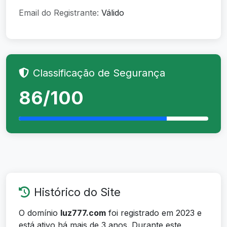
Email do Registrante:
Válido
Classificação de Segurança
86/100
Histórico do Site
O domínio
luz777.com
foi registrado em 2023 e
está ativo há mais de 3 anos. Durante este