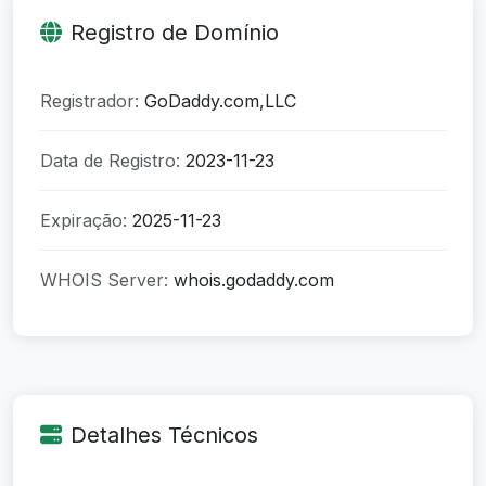
Registro de Domínio
Registrador:
GoDaddy.com,LLC
Data de Registro:
2023-11-23
Expiração:
2025-11-23
WHOIS Server:
whois.godaddy.com
Detalhes Técnicos