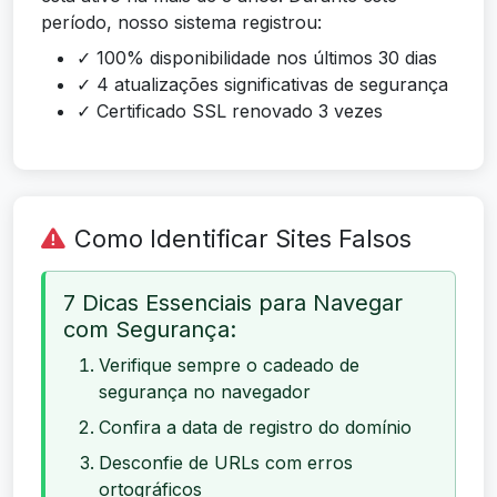
período, nosso sistema registrou:
✓ 100% disponibilidade nos últimos 30 dias
✓ 4 atualizações significativas de segurança
✓ Certificado SSL renovado 3 vezes
Como Identificar Sites Falsos
7 Dicas Essenciais para Navegar
com Segurança:
Verifique sempre o cadeado de
segurança no navegador
Confira a data de registro do domínio
Desconfie de URLs com erros
ortográficos