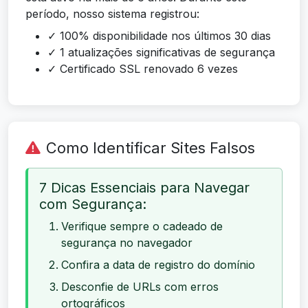
período, nosso sistema registrou:
✓ 100% disponibilidade nos últimos 30 dias
✓ 1 atualizações significativas de segurança
✓ Certificado SSL renovado 6 vezes
Como Identificar Sites Falsos
7 Dicas Essenciais para Navegar
com Segurança:
Verifique sempre o cadeado de
segurança no navegador
Confira a data de registro do domínio
Desconfie de URLs com erros
ortográficos