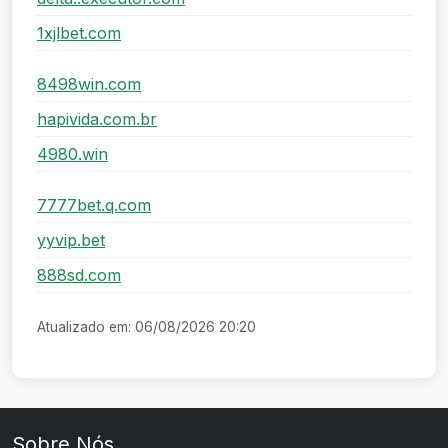
1xjlbet.com
8498win.com
hapivida.com.br
4980.win
7777bet.q.com
yyvip.bet
888sd.com
Atualizado em: 06/08/2026 20:20
Sobre Nós