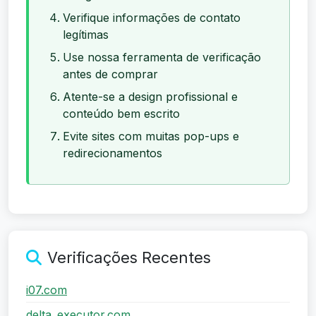
Verifique informações de contato
legítimas
Use nossa ferramenta de verificação
antes de comprar
Atente-se a design profissional e
conteúdo bem escrito
Evite sites com muitas pop-ups e
redirecionamentos
Verificações Recentes
i07.com
delta..executor.com