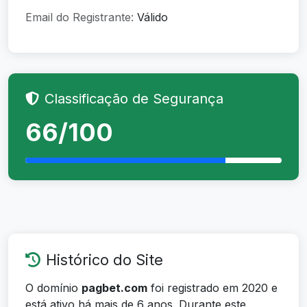
Email do Registrante:
Válido
Classificação de Segurança
66/100
Histórico do Site
O domínio
pagbet.com
foi registrado em 2020 e
está ativo há mais de 6 anos. Durante este