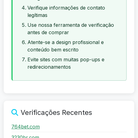
Verifique informações de contato
legítimas
Use nossa ferramenta de verificação
antes de comprar
Atente-se a design profissional e
conteúdo bem escrito
Evite sites com muitas pop-ups e
redirecionamentos
Verificações Recentes
764bet.com
3230br.com