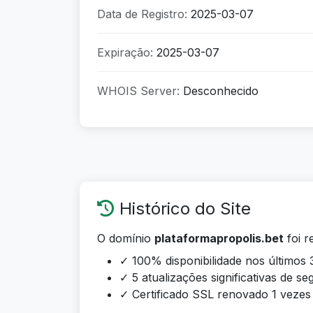
Data de Registro:
2025-03-07
Expiração:
2025-03-07
WHOIS Server:
Desconhecido
Histórico do Site
O domínio
plataformapropolis.bet
foi r
✓ 100% disponibilidade nos últimos 
✓ 5 atualizações significativas de s
✓ Certificado SSL renovado 1 vezes