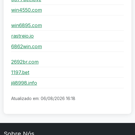
win4550.com
win6895.com
rastreio.io
6862win.com
2692br.com
1197.bet
jili8998.info
Atualizado em: 06/08/2026 16:18
Sobre Nós