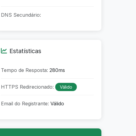
DNS Secundário:
Estatísticas
Tempo de Resposta:
280ms
HTTPS Redirecionado:
Válido
Email do Registrante:
Válido